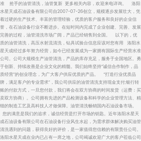
准 抢手的油管清洗，油管复新 更多相关内容，欢迎来电详询。 洛阳
水星天成石油设备有限公司自2007-07-26创立，规模逐步发展壮大，凭
着过硬的生产技术、丰富的管理经验，优质的客户服务和良好的企业信
誉，在石油设备行业不断进步。在短时间内完成了企业创建、完善、发展
完善的过程，油管清洗市场广阔，产品已经销售到全国。 以下的，优
质的油管清洗，高压水射流清洗，钻具试验台信息应该对您有用 洛阳水
星天成经过多年努力经营，如今已经发展成为一家拥有国际生产经营水准
公司。公司大规模生产油管清洗，产品的库存充足，服务于全国地区。勇
于创新、持续改善是企业文化的精髓。我们始终坚持“诚信合作制作，品
质经营”的创业理念，为广大客户供应优质的产品。 “打造行业优质品
牌，满足客户的专业需求”，我公司供应的油管清洗支持现金支付;银行转
账的付款方式，一旦您付款，我们将会在双方协商的时间发货（运费：买
卖双方协商）。公司拥有先进的产品检测设备和科学的企业管理方法、精
细的制造工艺及高科技人才做保障。油管清洗畅销国内石油设备市场。
您的满意是我们的追求，诚信经营是打开市场的钥匙。近年洛阳水星天
成石油设备有限公司在石油设备行业风生水起，为需求群体解决购买油管
清洗遇到的问题，获得良好的评价，是一家值得您信赖的有限责任公司。
洛阳水星天成在业内已占有一席之地，公司竭诚欢迎广大的客户莅临公司