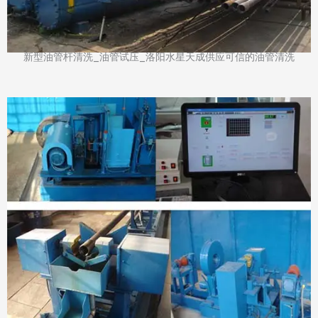
新型油管杆清洗_油管试压_洛阳水星天成供应可信的油管清洗