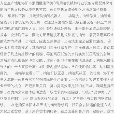
齐全生产地址洛阳市涧西区南华路8号用途机械和行业设备专用配件保修
期两年售后服务优质销售方式厂家直销售后维修地区河南洛阳价格商
议 车床扶正器，井场清洗油管机器人，井场清洗，油管修复，油管修
复线 想了解其它相关信息，欢迎登录洛阳水星天成石油设备有限公司网
站或电询我们相关人员。经油管钻通机处理后，由于部分油管垢质较硬，
很难一次清洗干净，因此对那些清洗不是很彻底的油管，需要采用高压水
射流对内壁进一步清洗，除去废屑并进一步清洗未完全钻通的油管。 高
压水射流清洗技术，其原理是用高压柱塞泵产生高压低速水射流，并使其
经管子到达特殊设计的喷嘴，再把高压低速的水转换为低压高速的射流，
然后射流以很高的冲击动能，连续不断地作用在被清洗表面，利用水射流
强大的冲击力直接分离冲刷油管内壁结垢物，从而使垢物脱落，达到清洗
目的。 请继续查看以下，抽油杆扶正器，抽油泵试压，的信息 洛阳水
星天成是一家具有实力的钢管除锈生产企业，一直把满足客户要求作为企
业经营的核心，严把质量关口，努力提高效率是我们的目标。我司坚持不
懈，努力为需求群体提供适应市场需求的钢管除锈。“创新产品种类，严
格质量控制”，公司遵循着这样的原则，持续为客户提供有口碑的钢管除
锈。 在您购买洛阳水星天成的钢管除锈后，我司会以陆运的物流方式
为您运送货物，基于用户需求的服务，在全国受到客户的一致好评。我司