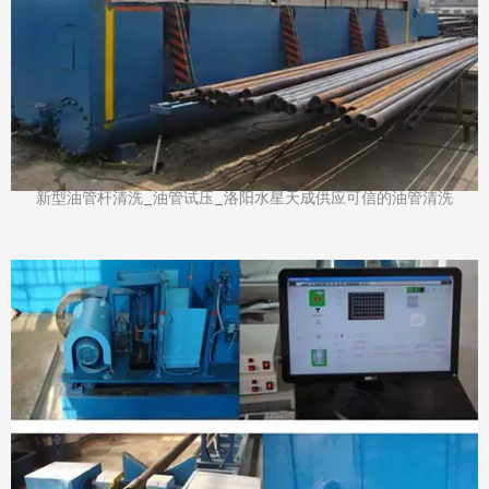
新型油管杆清洗_油管试压_洛阳水星天成供应可信的油管清洗