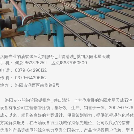
洛阳专业的油管试压定制服务_油管清洗_就到洛阳水星天成
手 机： 何总18623752511 孟总18637960500
电 话： 0379-64296132
传 真： 0379-64296152
地 址： 洛阳市涧西区南华路8号
洛阳专业的钢管除锈批售_井口清洗 全方位发展的洛阳水星天成石油
设备有限公司主营钢管除锈，集研发、生产、销售于一体。2007-07-26
成立以来，就具备良好的方案设计、项目策划能力，提供流程规范化整体
方案解决服务，在石油设备行业领域保持领先地位。公司以良好的信誉、
优质的产品等雄厚的综合实力享誉全国各地，产品也深得用户信赖。型号