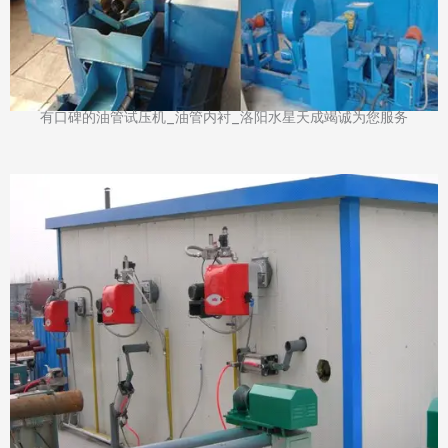
有口碑的油管试压机_油管内衬_洛阳水星天成竭诚为您服务