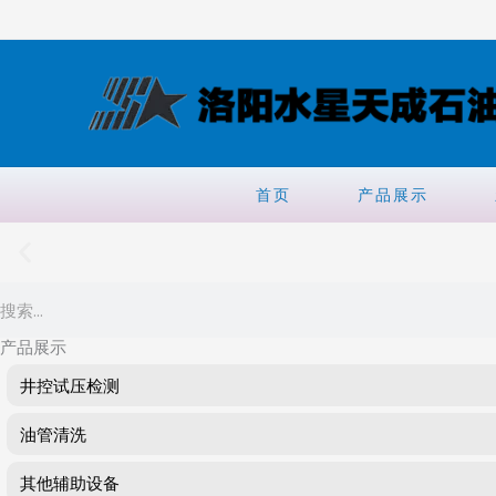
跳
至
内
容
首页
产品展示
Search
产品展示
井控试压检测
油管清洗
其他辅助设备