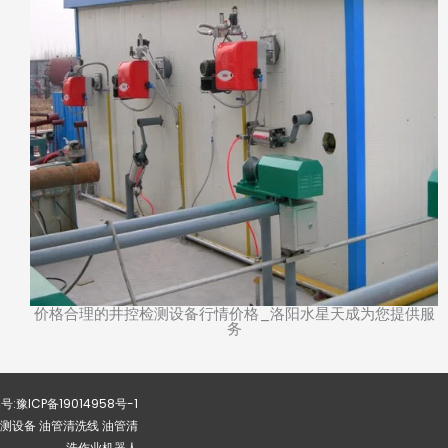
价格合理的井控检测设备行情价格_洛阳水星天成为您提供服
务
:豫ICP备19014958号-1
检测设备 油管清洗线 油管清
洗作业机器人