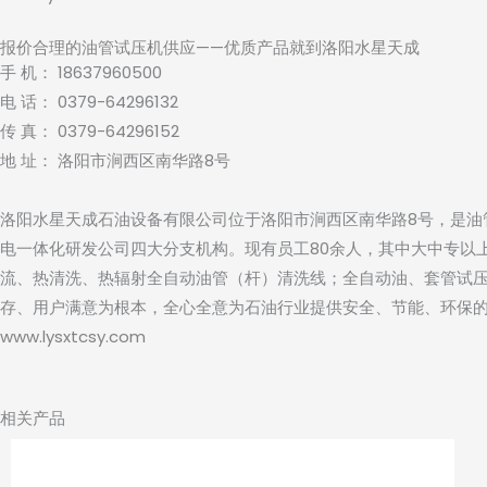
报价合理的油管试压机供应——优质产品就到洛阳水星天成
手 机： 18637960500
电 话： 0379-64296132
传 真： 0379-64296152
地 址： 洛阳市涧西区南华路8号
洛阳水星天成石油设备有限公司位于洛阳市涧西区南华路8号，是油
电一体化研发公司四大分支机构。现有员工80余人，其中大中专以上
流、热清洗、热辐射全自动油管（杆）清洗线；全自动油、套管试
存、用户满意为根本，全心全意为石油行业提供安全、节能、环保的一流产品。地 
www.lysxtcsy.com
相关产品