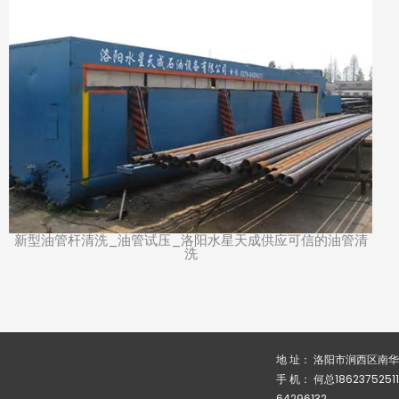
新型油管杆清洗_油管试压_洛阳水星天成供应可信的油管清
洗
地 址： 洛阳市涧西区南
手 机： 何总1862375251
64296132