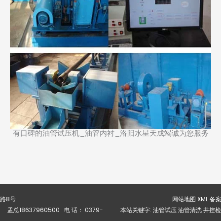
有口碑的油管试压机_油管内衬_洛阳水星天成竭诚为您服务
华路8号
网站地图 XML 备案号
1 孟总18637960500 电 话： 0379-
本站关键字: 油管试压 油管清洗 井控