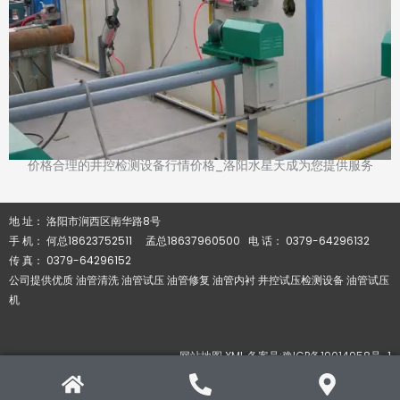
价格合理的井控检测设备行情价格_洛阳水星天成为您提供服务
地 址： 洛阳市涧西区南华路8号
手 机： 何总18623752511 孟总18637960500 电 话： 0379-64296132
传 真： 0379-64296152
公司提供优质 油管清洗 油管试压 油管修复 油管内衬 井控试压检测设备 油管试压
机
网站地图 XML 备案号:豫ICP备19014958号-1
本站关键字: 油管试压 油管清洗 井控检测设备 油管清洗线 油管清洗作业机器人
油管防腐 自动化可视化工厂 油管智能化清洗 油管超高压清洗 油管移动清洗线