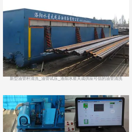
新型油管杆清洗_油管试压_洛阳水星天成供应可信的油管清洗