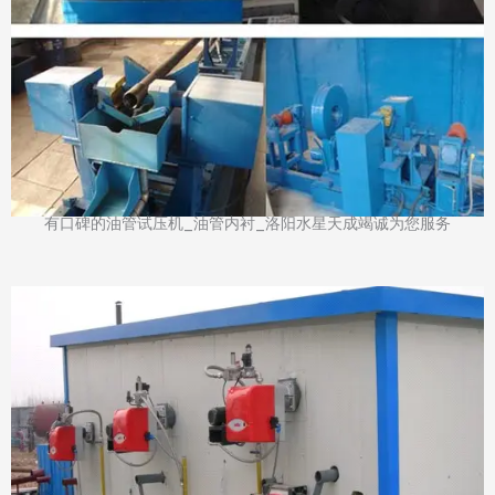
有口碑的油管试压机_油管内衬_洛阳水星天成竭诚为您服务