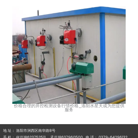
价格合理的井控检测设备行情价格_洛阳水星天成为您提供
服务
地 址： 洛阳市涧西区南华路8号
手 机： 何总18623752511 孟总18637960500 电 话： 0379-64296132