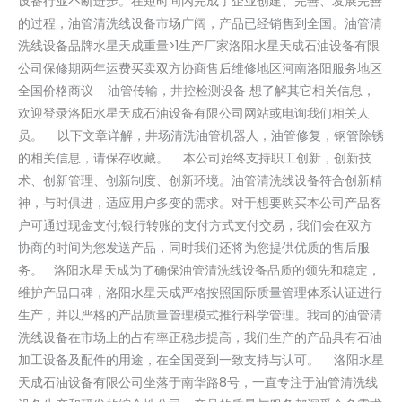
设备行业不断进步。在短时间内完成了企业创建、完善、发展完善
的过程，油管清洗线设备市场广阔，产品已经销售到全国。油管清
洗线设备品牌水星天成重量>1生产厂家洛阳水星天成石油设备有限
公司保修期两年运费买卖双方协商售后维修地区河南洛阳服务地区
全国价格商议 油管传输，井控检测设备 想了解其它相关信息，
欢迎登录洛阳水星天成石油设备有限公司网站或电询我们相关人
员。 以下文章详解，井场清洗油管机器人，油管修复，钢管除锈
的相关信息，请保存收藏。 本公司始终支持职工创新，创新技
术、创新管理、创新制度、创新环境。油管清洗线设备符合创新精
神，与时俱进，适应用户多变的需求。对于想要购买本公司产品客
户可通过现金支付;银行转账的支付方式支付交易，我们会在双方
协商的时间为您发送产品，同时我们还将为您提供优质的售后服
务。 洛阳水星天成为了确保油管清洗线设备品质的领先和稳定，
维护产品口碑，洛阳水星天成严格按照国际质量管理体系认证进行
生产，并以严格的产品质量管理模式推行科学管理。我司的油管清
洗线设备在市场上的占有率正稳步提高，我们生产的产品具有石油
加工设备及配件的用途，在全国受到一致支持与认可。 洛阳水星
天成石油设备有限公司坐落于南华路8号，一直专注于油管清洗线