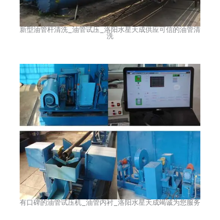
新型油管杆清洗_油管试压_洛阳水星天成供应可信的油管清
洗
有口碑的油管试压机_油管内衬_洛阳水星天成竭诚为您服务