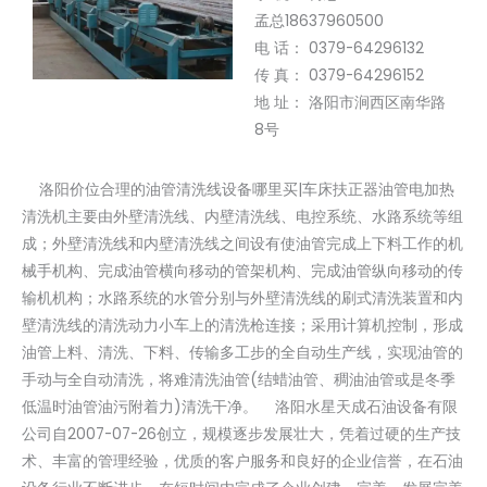
孟总18637960500
电 话： 0379-64296132
传 真： 0379-64296152
地 址： 洛阳市涧西区南华路
8号
洛阳价位合理的油管清洗线设备哪里买|车床扶正器油管电加热
清洗机主要由外壁清洗线、内壁清洗线、电控系统、水路系统等组
成；外壁清洗线和内壁清洗线之间设有使油管完成上下料工作的机
械手机构、完成油管横向移动的管架机构、完成油管纵向移动的传
输机机构；水路系统的水管分别与外壁清洗线的刷式清洗装置和内
壁清洗线的清洗动力小车上的清洗枪连接；采用计算机控制，形成
油管上料、清洗、下料、传输多工步的全自动生产线，实现油管的
手动与全自动清洗，将难清洗油管(结蜡油管、稠油油管或是冬季
低温时油管油污附着力)清洗干净。 洛阳水星天成石油设备有限
公司自2007-07-26创立，规模逐步发展壮大，凭着过硬的生产技
术、丰富的管理经验，优质的客户服务和良好的企业信誉，在石油