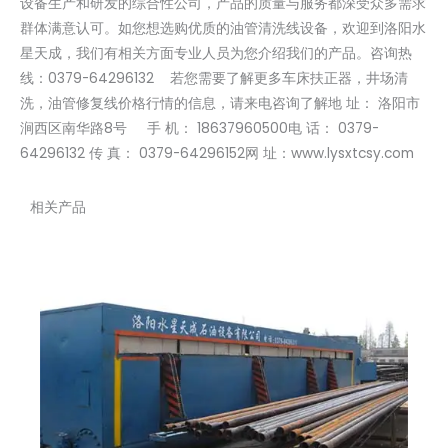
设备生产和研发的综合性公司，产品的质量与服务都深受众多需求
群体满意认可。如您想选购优质的油管清洗线设备，欢迎到洛阳水
星天成，我们有相关方面专业人员为您介绍我们的产品。咨询热
线：0379-64296132 若您需要了解更多车床扶正器，井场清
洗，油管修复线价格行情的信息，请来电咨询了解地 址： 洛阳市
涧西区南华路8号 手 机： 18637960500电 话： 0379-
64296132 传 真： 0379-64296152网 址：www.lysxtcsy.com
相关产品