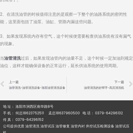
2、在清洗油管的时候值得注意的是观察一下整个的油路系统的密闭性
能，这里面包括了油泵、油缸、管路内漏这些问题。
3、如果发现系统内存有空气，这个时候便需要检查供油系统有没有漏气
的现象。
当
油管清洗
过后，如果发现油管内的油量不足，这个时候一定加油到规定
油位，这样才能确保设备的正常运行，延长供油系统的使用周期。
Prev
上一篇
下一篇
油管清洗-油管清洗设备-洛阳油管清洗设备
油管清洗的好帮手-高压清洗机
地 址： 洛阳市涧西区南华路8号
手 机： 何总18623752511 孟总18637960500 电 话： 0379-64296132
传 真： 0379-64296152
公司提供优质 油管清洗 油管试压 油管修复 油管内衬 井控试压检测设备 油管试压
机