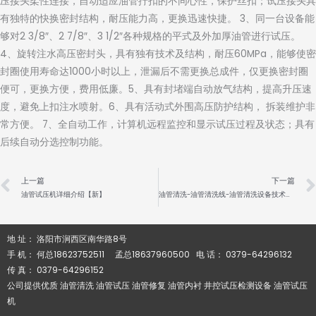
压接头柔性连接，自动适应油管拧扣的不同心性，保护丝扣；试压接头具
有独特的快换密封结构，耐压能力高，更换迅速快捷。 3、同一台设备能
够对2 3/8″、2 7/8″、3 1/2″各种规格的平式及外加厚油管进行试压。
4、旋转注水高压密封头，具有独有技术及结构，耐压60MPa，能够使密
封圈使用寿命达1000小时以上，泄漏后不需更换总成件，仅更换密封圈
便可，更换方便，费用低廉。5、具有封堵端自动放气结构，提高升压速
度，避免上扣注水喷射。6、具有活动式外围高压防护结构， 拆装维护非
常方便。 7、全自动工作，计算机远程监控和显示试压过程及状态；具有
后续自动分选控制功能。
Prev
上一篇
下一篇
油管试压机详细介绍【新】
油管清洗-油管清洗线-油管清洗设备技术解析
地 址： 洛阳市涧西区南华路8号
手 机： 何总18623752511 孟总18637960500 电 话： 0379-64296132
传 真： 0379-64296152
公司提供优质 油管清洗 油管试压 油管修复 油管内衬 井控试压检测设备 油管试压
机