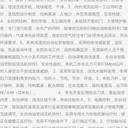
温，现清洗现开机，现场规范、干净。3、内外清洗在同一工位同时进
行，直线型设计制造，结构紧凑，占地少，外型美观规范，安装快捷。
4、全封闭结构，密封牢靠，无尘烟外泄；多组快开密封门，方便维护检
查；专门清污装置，在生产的同时，能够把沉积的污物自动收集到专门集
污箱内；气体净化处理装置，使吹扫空气经过专门处理净化后排出，符合
环保要求。5、具有高度的自动化和智能化，采用特殊传感装置，适应
油、热及振动环境，全部自动工作，远程电脑监控，无需操作人员干预，
能够根据阻力大小及不同的工作状态，自动调整清洗速度。 全自动智能
油管除垢清洗机特性1、安全性能好。本机工作水压力只有0.5Mpa以内，
对人身安全不形成直接威胁。 2、采用常温清洗，清洗水循环使用，专用
刮刀直接剥离管内垢污，功耗小，节电、节水、环保。3、本机刀杆，设
计独特、新颖，结构紧凑，配合精细，过水流量大，旋转速度高，达700
转/分钟（12米长）。 4、率先开发应用组合刀具，紧贴油管
内壁，自动伸缩，清洗比较干净，寿命比较长久。5、电脑控制，全自动
工作，除垢旋转速度及油管行走速度能够根据油管垢量的多少智能判断，
无级调节。全自动油管试压机特性1、采用专用大力矩电机驱动拧扣，保
证在频繁正反拧扣、负荷不均的条件下，运行稳定可靠。2、拧扣轴与试