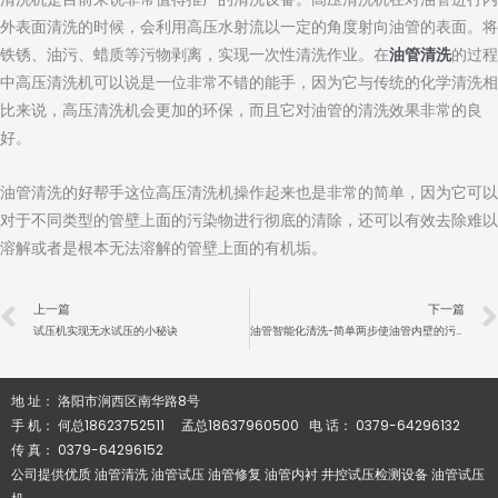
外表面清洗的时候，会利用高压水射流以一定的角度射向油管的表面。将
铁锈、油污、蜡质等污物剥离，实现一次性清洗作业。在
油管清洗
的过程
中高压清洗机可以说是一位非常不错的能手，因为它与传统的化学清洗相
比来说，高压清洗机会更加的环保，而且它对油管的清洗效果非常的良
好。
油管清洗的好帮手这位高压清洗机操作起来也是非常的简单，因为它可以
对于不同类型的管壁上面的污染物进行彻底的清除，还可以有效去除难以
溶解或者是根本无法溶解的管壁上面的有机垢。
Prev
上一篇
下一篇
试压机实现无水试压的小秘诀
油管智能化清洗-简单两步使油管内壁的污垢了无踪影
地 址： 洛阳市涧西区南华路8号
手 机： 何总18623752511 孟总18637960500 电 话： 0379-64296132
传 真： 0379-64296152
公司提供优质 油管清洗 油管试压 油管修复 油管内衬 井控试压检测设备 油管试压