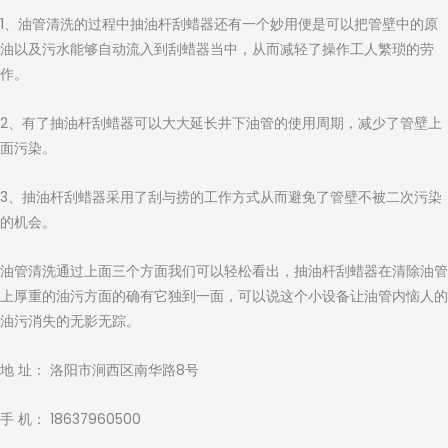
1、油管清洗的过程中抽油杆刮蜡器还有一个妙用便是可以把管壁中的原
油以及污水能够自动流入到刮蜡器当中，从而减轻了操作工人繁琐的劳
作。
2、有了抽油杆刮蜡器可以大大延长井下油管的使用周期，减少了管壁上
面污染。
3、抽油杆刮蜡器采用了刮与捞的工作方式从而避免了管壁不被二次污染
的机会。
油管清洗通过上面三个方面我们可以轻松看出，抽油杆刮蜡器在清除油管
上厚重的油污方面的确有它独到一面，可以说这个小设备让油管内恼人的
油污消失的无影无踪。
地 址： 洛阳市涧西区南华路8号
手 机： 18637960500