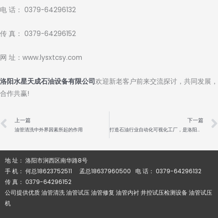
电 话： 0379-64296132
传 真： 0379-64296152
网 址：www.lysxtcsy.com
洛阳水星天成石油设备有限公司
欢迎新老客户前来交流探讨，共同发展，
合作共赢!
Prev
上一篇
下一篇
油管清洗中外界因素所起的作用
打造石油行业自动化可视化工厂，是洛阳水星天成石油设备有限公司的使命
地 址： 洛阳市涧西区南华路8号
手 机： 何总18623752511 孟总18637960500 电 话： 0379-64296132
传 真： 0379-64296152
公司提供优质 油管清洗 油管试压 油管修复 油管内衬 井控试压检测设备 油管试压
机