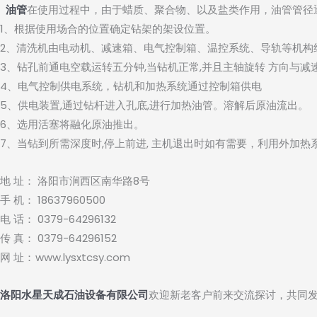
油管
在使用过程中，由于蜡质、聚合物、以及盐类作用，油管管径
1、根据使用场合的位置确定钻架的架设位置。
2、清洗机由电动机、减速箱、电气控制箱、温控系统、导轨等机构
3、钻孔前通电空载运转五分钟,当钻机正常,并且主轴旋转 方向与
4、电气控制供电系统，钻机和加热系统通过控制箱供电
5、供电装置,通过钻杆进入孔底,进行加热油管。溶解后原油流出。
6、选用活塞将融化原油推出。
7、当钻到所需深度时,停上前进, 主机退出时如有需要，利用外加
地 址： 洛阳市涧西区南华路8号
手 机： 18637960500
电 话： 0379-64296132
传 真： 0379-64296152
网 址：
www.lysxtcsy.com
洛阳水星天成石油设备有限公司
欢迎新老客户前来交流探讨，共同发